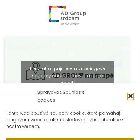
Klepnutím přijměte marketingové
AD GROUP na mapě
soubory cookie a povolte tento
obsah
Spravovat Souhlas s
cookies
Tento web používá soubory cookie, které pomáhají
fungování webu a také ke sledování vaší interakce s
naším webem.