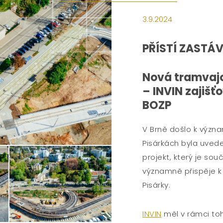
3.9.2024
PŘÍSTÍ ZASTÁ
Nová tramvajo
– INVIN zajišť
BOZP
V Brně došlo k výz
Pisárkách byla uved
projekt, který je so
významně přispěje k
Pisárky.
INVIN
měl v rámci toh