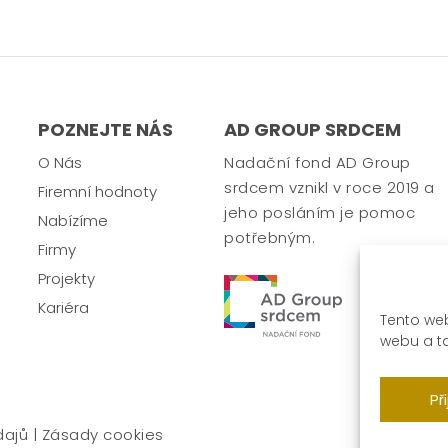
POZNEJTE NÁS
AD GROUP SRDCEM
O Nás
Nadační fond AD Group
srdcem vznikl v roce 2019 a
Firemní hodnoty
jeho posláním je pomoc
Nabízíme
potřebným.
Firmy
Projekty
Kariéra
Tento we
webu a t
Př
dajů
|
Zásady cookies