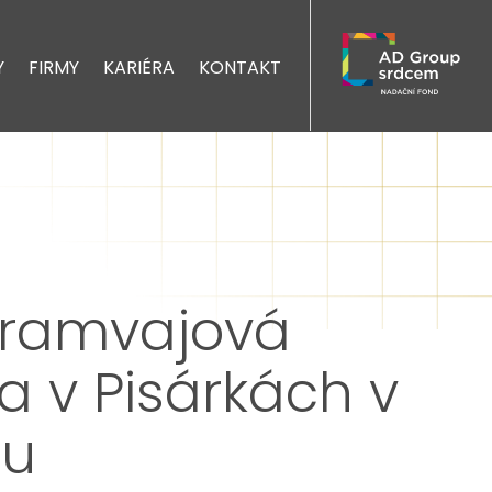
Y
FIRMY
KARIÉRA
KONTAKT
tramvajová
 v Pisárkách v
zu