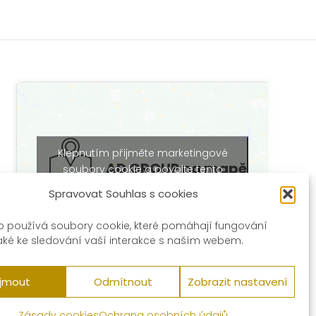
Klepnutím přijměte marketingové
AD GROUP na mapě
soubory cookie a povolte tento
obsah
Spravovat Souhlas s cookies
b používá soubory cookie, které pomáhají fungování
aké ke sledování vaší interakce s naším webem.
ijmout
Odmítnout
Zobrazit nastavení
Zásady cookies
Ochrana osobních údajů