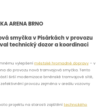
VKA ARENA BRNO
vá smyčka v Pisárkách v provozu
oval technický dozor a koordinaci
namnému vylepšení
městské hromadné dopravy
– v
ena do provozu nová tramvajová smyčka. Tento
učástí širší modernizace brněnské tramvajové sítě,
 zefektivnění provozu zejména v areálu vozovny
oto projektu na starosti zajištění
technického