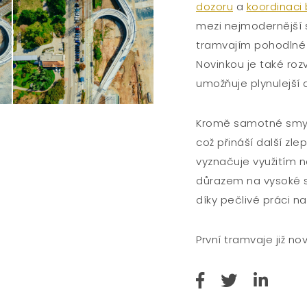
dozoru
a
koordinaci
mezi nejmodernější 
tramvajím pohodlné 
Novinkou je také roz
umožňuje plynulejší 
Kromě samotné smyč
což přináší další zl
vyznačuje využitím 
důrazem na vysoké s
díky pečlivé práci na
První tramvaje již n