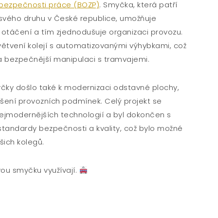
 bezpečnosti práce (BOZP)
. Smyčka, která patří
svého druhu v České republice, umožňuje
otáčení a tím zjednodušuje organizaci provozu.
větvení kolejí s automatizovanými výhybkami, což
a bezpečnější manipulaci s tramvajemi.
ky došlo také k modernizaci odstavné plochy,
epšení provozních podmínek. Celý projekt se
nejmodernějších technologií a byl dokončen s
tandardy bezpečnosti a kvality, což bylo možné
šich kolegů.
ovou smyčku využívají.