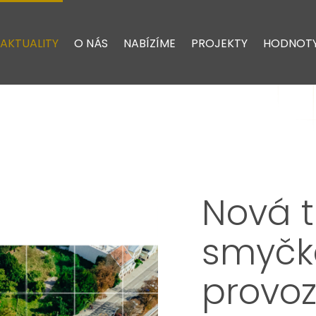
AKTUALITY
O NÁS
NABÍZÍME
PROJEKTY
HODNOT
Nová 
smyčka
provo