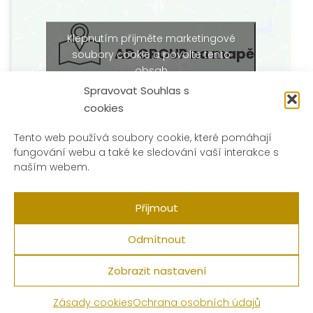
Klepnutím přijměte marketingové
AD GROUP na mapě
soubory cookie a povolte tento
obsah
Spravovat Souhlas s
cookies
Tento web používá soubory cookie, které pomáhají
fungování webu a také ke sledování vaší interakce s
naším webem.
Přijmout
Copyright © 2026 AD Group |
Ochrana osobních
údajů
|
Zásady cookies
Odmítnout
Zobrazit nastavení
Zásady cookies
Ochrana osobních údajů