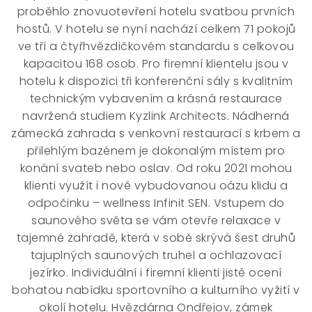
proběhlo znovuotevření hotelu svatbou prvních
hostů. V hotelu se nyní nachází celkem 71 pokojů
ve tří a čtyřhvězdičkovém standardu s celkovou
kapacitou 168 osob. Pro firemní klientelu jsou v
hotelu k dispozici tři konferenční sály s kvalitním
technickým vybavením a krásná restaurace
navržená studiem Kyzlink Architects. Nádherná
zámecká zahrada s venkovní restaurací s krbem a
přilehlým bazénem je dokonalým místem pro
konání svateb nebo oslav. Od roku 2021 mohou
klienti využít i nově vybudovanou oázu klidu a
odpočinku – wellness Infinit SEN. Vstupem do
saunového světa se vám otevře relaxace v
tajemné zahradě, která v sobě skrývá šest druhů
tajuplných saunových truhel a ochlazovací
jezírko. Individuální i firemní klienti jistě ocení
bohatou nabídku sportovního a kulturního vyžití v
okolí hotelu. Hvězdárna Ondřejov, zámek