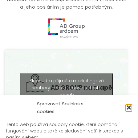
a jeho posláním je pomoc potřebným.
Klepnutím přijměte marketingové
AD GROUP na mapě
soubory cookie a povolte tento
obsah
Spravovat Souhlas s
cookies
Tento web používá soubory cookie, které pomáhají
fungování webu a také ke sledování vaší interakce s
naším webem.