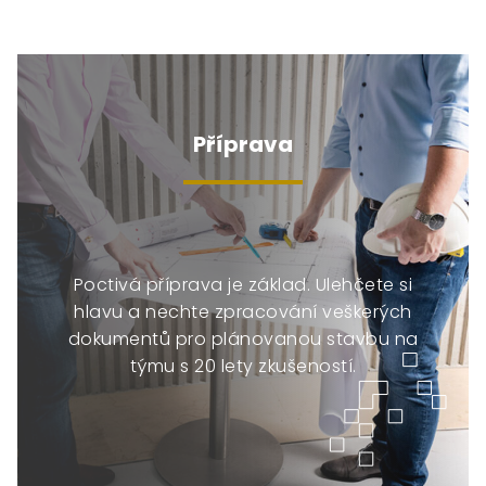
Příprava
Poctivá příprava je základ. Ulehčete si
hlavu a nechte zpracování veškerých
dokumentů pro plánovanou stavbu na
týmu s 20 lety zkušeností.