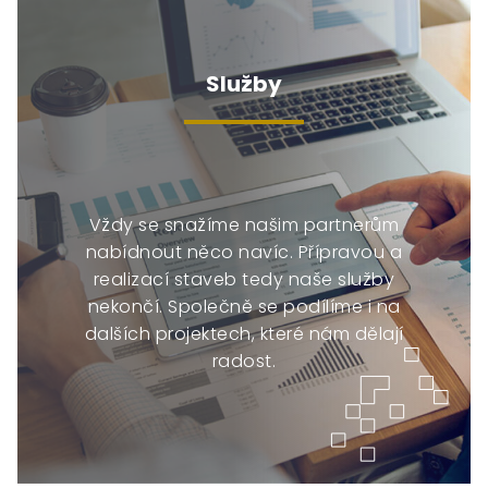
Služby
Vždy se snažíme našim partnerům
nabídnout něco navíc. Přípravou a
realizací staveb tedy naše služby
nekončí. Společně se podílíme i na
dalších projektech, které nám dělají
radost.