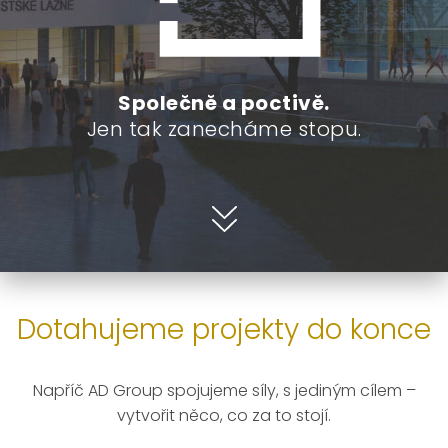
Společně a poctivě.
Jen tak zanecháme stopu.
Dotahujeme projekty do konce
Napříč AD Group spojujeme síly, s jediným cílem –
vytvořit něco, co za to stojí.