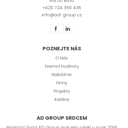
616 00 Brno
+420 724 360 435
info@ad-group.cz
POZNEJTE NÁS
O Nás
Firemní hodnoty
Nabízíme
Firmy
Projekty
Kariéra
AD GROUP SRDCEM
Nadační fond AD Group srdcem vznikl v roce 2019