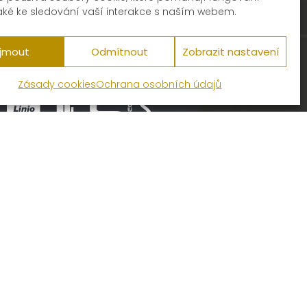
aké ke sledování vaší interakce s naším webem.
ijmout
Odmítnout
Zobrazit nastavení
Zásady cookies
Ochrana osobních údajů
nce
to stojí.