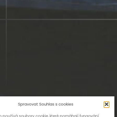
Spravovat Souhlas s cookies
b používá soubory cookie, které pomáhají fungování