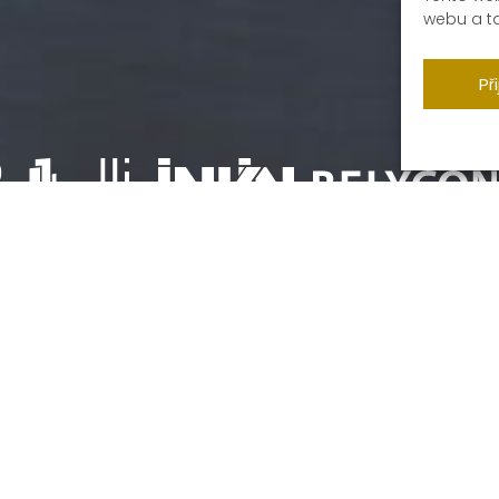
webu a t
Př
tahujeme projekty do ko
D Group spojujeme síly, s jediným cílem – vytvořit něco, co za 