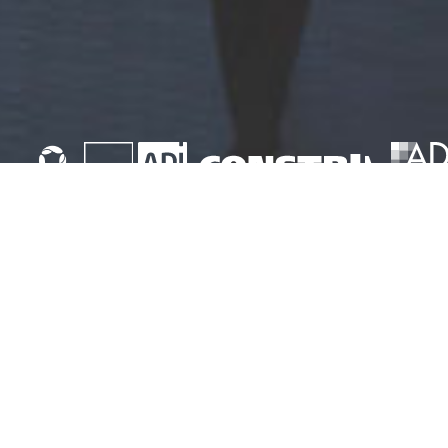
Do
Napříč A