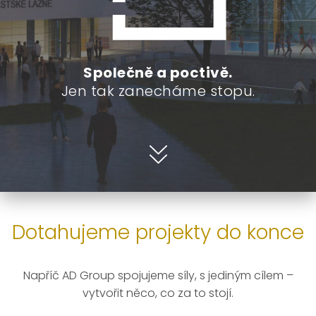
Společně a poctivě.
Jen tak zanecháme stopu.
Dotahujeme projekty do konce
Napříč AD Group spojujeme síly, s jediným cílem –
vytvořit něco, co za to stojí.