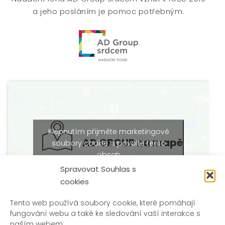
a jeho posláním je pomoc potřebným.
Klepnutím přijměte marketingové
AD GROUP na mapě
soubory cookie a povolte tento
obsah
Spravovat Souhlas s
cookies
Tento web používá soubory cookie, které pomáhají
fungování webu a také ke sledování vaší interakce s
naším webem.