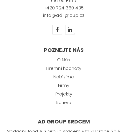
616 00 Brno
+420 724 360 435
info@ad-group.cz
POZNEJTE NÁS
O Nás
Firemní hodnoty
Nabízíme
Firmy
Projekty
Kariéra
AD GROUP SRDCEM
Nadační fond AD Group srdcem vznikl v roce 2019