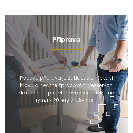
Příprava
Poctivá příprava je základ. Ulehčete si
hlavu a nechte zpracování veškerých
dokumentů pro plánovanou stavbu na
týmu s 20 lety zkušeností.