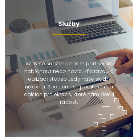
Služby
Vždy se snažíme našim partnerům
nabídnout něco navíc. Přípravou a
realizací staveb tedy naše služby
nekončí. Společně se podílíme i na
dalších projektech, které nám dělají
radost.