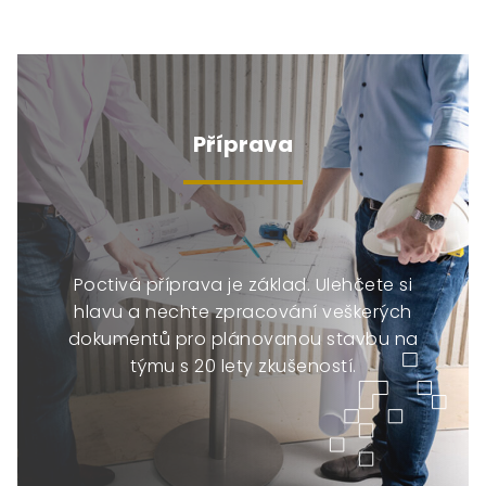
Příprava
Poctivá příprava je základ. Ulehčete si
hlavu a nechte zpracování veškerých
dokumentů pro plánovanou stavbu na
týmu s 20 lety zkušeností.