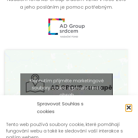
a jeho posláním je pomoc potřebným.
Klepnutím přijměte marketingové
AD GROUP na mapě
soubory cookie a povolte tento
obsah
Spravovat Souhlas s
cookies
Tento web používá soubory cookie, které pomáhají
fungování webu a také ke sledování vaší interakce s
naším webem.