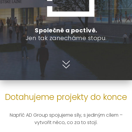
Společně a poctivě.
Jen tak zanecháme stopu.
Dotahujeme projekty do konce
Napříč AD Group spojujeme síly, s jediným cílem –
vytvořit něco, co za to stojí.