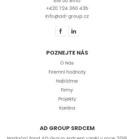
616 00 Brno
+420 724 360 435
info@ad-group.cz
POZNEJTE NÁS
O Nás
Firemní hodnoty
Nabízíme
Firmy
Projekty
Kariéra
AD GROUP SRDCEM
Nadační fond AD Group srdcem vznikl v roce 2019