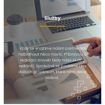
Služby
Vždy se snažíme našim partnerům
nabídnout něco navíc. Přípravou a
realizací staveb tedy naše služby
nekončí. Společně se podílíme i na
dalších projektech, které nám dělají
radost.